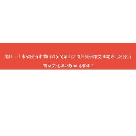
地址：山東省臨沂市蘭山區(qū)蒙山大道與雙嶺路交匯處東北角臨沂
書圣文化城4號(hào)樓402
電話：1865303**
Copyright © 2026
m.cdyhty.cn
組織文化藝術(shù)交流活動(dòng)
山
東海眾文化傳媒有限公司
組織文化藝術(shù)交流活動(dòng)
版權
(quán)所有
Sitemap
感谢您访问我们的网站，您可能还对以下资源感兴趣：阳江帽陀文化传播
有限公司
百度快照|百度伦理片|百度漫画|百度权重|百度色播|百度闪付卡|百度视频
日韩另类欧美 人妻超级碰碰爱6 91传媒久久 99国产热视频 菠萝av在线 成人
在线|百度搜索风云榜|百度一下91|百度影视在线观看
网站地图