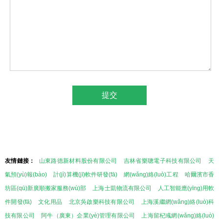
友情鏈接：
山東路德新材料股份有限公司
吉林省樂聰電子科技有限公司
天
氣預(yù)報(bào)
計(jì)算機(jī)軟件研發(fā)
網(wǎng)絡(luò)工程
哈爾濱市香
坊區(qū)新廣順搬家服務(wù)部
上海士凱物流有限公司
人工智能應(yīng)用軟
件開發(fā)
文化用品
北京吳啟樂科技有限公司
上海溪繼網(wǎng)絡(luò)科
技有限公司
阿牛（廣東）企業(yè)管理有限公司
上海留杞彧網(wǎng)絡(luò)