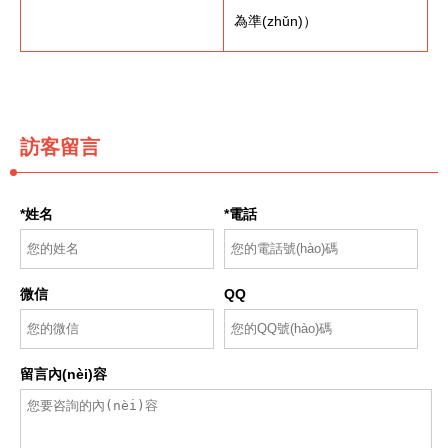
為準(zhǔn)）
訪客留言
*姓名
*電話
微信
QQ
留言內(nèi)容