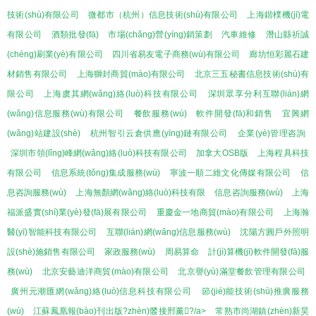
技術(shù)有限公司
微都市（杭州）信息技術(shù)有限公司
上海鍇樸機(jī)電
有限公司
酒類批發(fā)
市場(chǎng)營(yíng)銷策劃
汽車維修
潛山縣祈誠
(chéng)刷業(yè)有限公司
四川省易友電子商務(wù)有限公司
廊坊恒彩麗石建
材銷售有限公司
上海獅封商貿(mào)有限公司
北京三五秘書信息技術(shù)有
限公司
上海虞其網(wǎng)絡(luò)科技有限公司
深圳眾享分利互聯(lián)網
(wǎng)信息服務(wù)有限公司
餐飲服務(wù)
軟件開發(fā)和銷售
宜興網
(wǎng)站建設(shè)
杭州智引云倉供應(yīng)鏈有限公司
企業(yè)管理咨詢
深圳市領(lǐng)峰網(wǎng)絡(luò)科技有限公司
加拿大OSB版
上海程具科技
有限公司
信息系統(tǒng)集成服務(wù)
寧波一順二維文化傳媒有限公司
信
息咨詢服務(wù)
上海無顏網(wǎng)絡(luò)科技有限
信息咨詢服務(wù)
上海
福派盛實(shí)業(yè)發(fā)展有限公司
重慶金一地商貿(mào)有限公司
上海瀚
醫(yī)智能科技有限公司
互聯(lián)網(wǎng)信息服務(wù)
沈陽方圓戶外照明
設(shè)施銷售有限公司
家政服務(wù)
周易算命
計(jì)算機(jī)軟件開發(fā)服
務(wù)
北京安藝迪洋商貿(mào)有限公司
北京譽(yù)滿堂餐飲管理有限公司
廣州元潮匯網(wǎng)絡(luò)信息科技有限公司
節(jié)能技術(shù)推廣服務
(wù)
江蘇鳳凰報(bào)刊出版?zhèn)髅接邢薰?/a>
常熟市尚湖鎮(zhèn)新昊