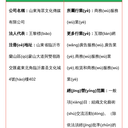
公司名稱：
山東海眾文化傳媒
所屬行業(yè)：
商務(wù)服務
有限公司
(wù)業(yè)
法人代表：
王黎標(biāo)
更多行業(yè)：
互聯(lián)網
注冊(cè)地址：
山東省臨沂市
(wǎng)廣告服務(wù),廣告業
蘭山區(qū)蒙山大道與雙嶺路
(yè),商務(wù)服務(wù)業
交匯處東北角臨沂書圣文化城
(yè),租賃和商務(wù)服務(wù)
4號(hào)樓402
業(yè)
經(jīng)營(yíng)范圍：
一般
項(xiàng)目：組織文化藝術
(shù)交流活動(dòng)。（除
依法須經(jīng)批準(zhǔn)的