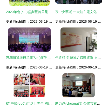
2020年會(huì)盛典暨首屆昆明 攝出精彩 影動(dòng)生活 手機(jī)攝影創(chuàng)作大賽完美收官
夜中央藝潮 一大波主題文化活動(dòng)每晚輪番上演，組織文化藝術(shù)交流活動(dòng)
更新時(shí)間：2026-06-19 13:31:16
更新時(shí)間：2026-06-19 15:06:39
茨壩街道舉辦黑龍?zhí)度罕娢幕囆g(shù)節(jié)系列活動(dòng)促文化交流
年終好禮 昭通組織部這道 文化盛宴 值得您來品嘗
更新時(shí)間：2026-06-19 03:33:49
更新時(shí)間：2026-06-19 23:43:28
從“中國(guó)紅”到世界年 國(guó)際中文教育志愿者如何讓春節(jié)走出唐人街
助力創(chuàng)文|滎陽市索河辦書法傳承文化 藝術(shù)塑造文明