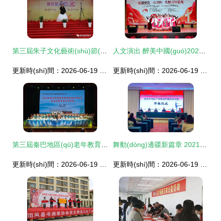
第三屆朱子文化藝術(shù)節(jié)隆重舉行，推動(dòng)傳統(tǒng)文化交流新篇章
人文演出 醉美中國(guó)2021文藝演出系列——文化藝術(shù)交流之美
更新時(shí)間：2026-06-19 14:10:06
更新時(shí)間：2026-06-19 16:16:05
第三屆秦巴地區(qū)老年教育聯(lián)席會(huì)暨藝術(shù)節(jié)在安康成功舉辦 組織文化藝術(shù)交流活動(dòng)
舞動(dòng)邊疆新篇章 2021年寧夏文化館啟動(dòng)艱苦邊遠(yuǎn)地區(qū)廣場(chǎng)舞創(chuàng)作理論培訓(xùn)班
更新時(shí)間：2026-06-19 00:59:21
更新時(shí)間：2026-06-19 17:58:21