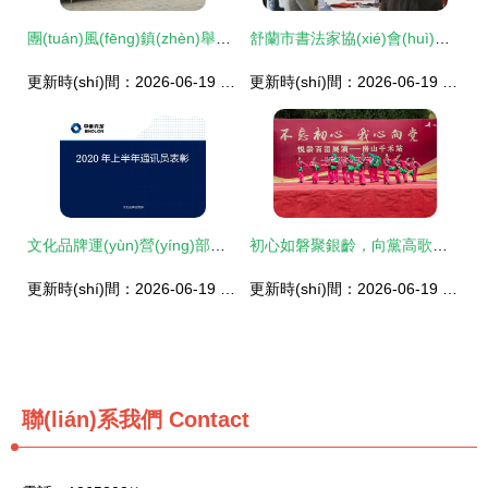
團(tuán)風(fēng)鎮(zhèn)舉辦“精準(zhǔn)扶貧心連心 廉政文化送清風(fēng)”文藝匯演活動(dòng)
舒蘭市書法家協(xié)會(huì)獲國(guó)家級(jí)榮譽(yù)表彰 以翰墨為媒推動(dòng)文化藝術(shù)繁榮交流
更新時(shí)間：2026-06-19 17:45:01
更新時(shí)間：2026-06-19 06:45:35
文化品牌運(yùn)營(yíng)部召開2020年上半年企業(yè)文化工作總結(jié)會(huì)并部署文化藝術(shù)交流活動(dòng)
初心如磐聚銀齡，向黨高歌頌華章——悅齡百團(tuán)展演首場(chǎng)房山千禾站成功舉辦
更新時(shí)間：2026-06-19 02:16:24
更新時(shí)間：2026-06-19 02:46:52
聯(lián)系我們
Contact