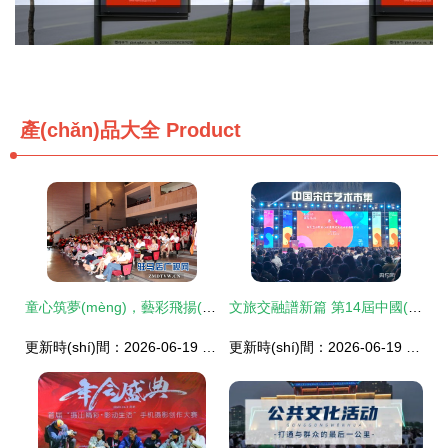
產(chǎn)品大全
Product
童心筑夢(mèng)，藝彩飛揚(yáng)——駐馬店廣播電視臺(tái)成功舉辦慶六一文藝晚會(huì)
文旅交融譜新篇 第14屆中國(guó)宋莊文化藝術(shù)節(jié)盛裝啟幕
更新時(shí)間：2026-06-19 12:45:45
更新時(shí)間：2026-06-19 09:38:12