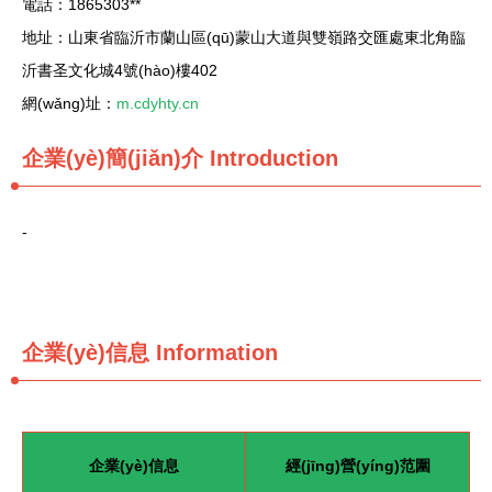
電話：1865303**
地址：山東省臨沂市蘭山區(qū)蒙山大道與雙嶺路交匯處東北角臨
沂書圣文化城4號(hào)樓402
網(wǎng)址：
m.cdyhty.cn
企業(yè)簡(jiǎn)介
Introduction
-
企業(yè)信息
Information
企業(yè)信息
經(jīng)營(yíng)范圍