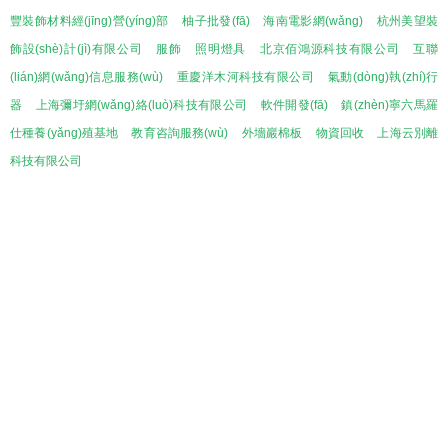
豐裝飾材料經(jīng)營(yíng)部
柚子批發(fā)
海南電影網(wǎng)
杭州美望裝
飾設(shè)計(jì)有限公司
服飾
照明燈具
北京佰鴻源科技有限公司
互聯
(lián)網(wǎng)信息服務(wù)
重慶洋木河科技有限公司
氣動(dòng)執(zhí)行
器
上海彌圩網(wǎng)絡(luò)科技有限公司
軟件開發(fā)
鎮(zhèn)寧六馬羅
仕種養(yǎng)殖基地
教育咨詢服務(wù)
外墻巖棉板
物資回收
上海云別離
科技有限公司